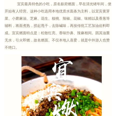
宜宾最具特色的小吃，原名叙府燃面，早在清光绪年间，便
开始有人经营。这种小吃选用本地优质水面条为主料，以宜宾黄芽
菜、小磨麻油、芝麻、花生、核桃、辣椒、花椒、味精以及香葱等
辅料，将面煮熟，捞起甩干，去除碱味，再按传统工艺加油佐料即
成。宜宾燃面特点是：松散红亮、香味扑鼻、辣麻相间。因其油重
无水，引火即燃，故名燃面。不仅本地人喜爱，就是中外游人也赞
不绝口。