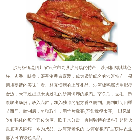
沙河板鸭是四川省宜宾市高县沙河镇的特产。沙河板鸭以其色
好、肉香、味美，深受消费者喜爱，成为远近闻名的沙河特产，是
亲朋宴请的美味佳肴、相互馈赠的上等礼品。沙河板鸭都选用肥瘦
合适，未下过蛋或未换过毛的沙河饲养的嫩鸭。宰杀后，去毛，剖
腹取出肠肝，放入卤缸，加入独特的配方香料腌制。腌制时间因季
节而异。腌制后，将鸭取出，用竹片撑开(不能撑得太开)，以风能
吹到鸭体的每个部位为度。吹干水分后，再用独特的燃料升起微火
反复熏炙翻烤，即为成品。沙河郑老板的“沙河驿板鸭”是获得农业
部认可的绿色食品。